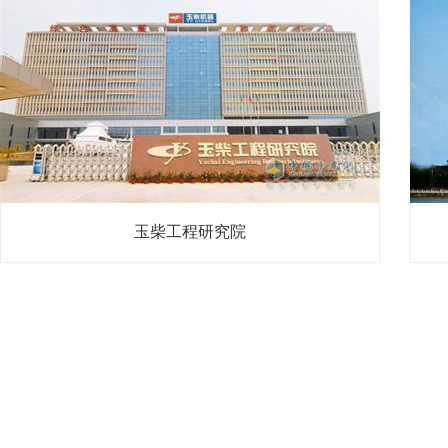
玉柴工程研究院