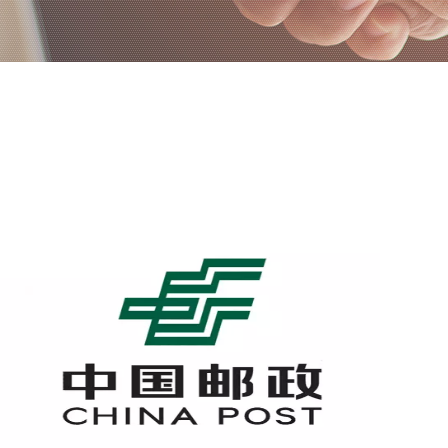
了解更多
了解更多