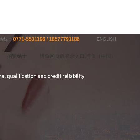
热线：
0771-5501196 / 18577791186
ENGLISH
招贤纳士
博鱼网页版登录入口,博鱼（中国）