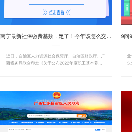
南宁最新社保缴费基数，定了！今年该怎么交？（附详细表格）
近日，自治区人力资源社会保障厅、自治区财政厅、广
业
西税务局联合印发《关于公布2022年度职工基本养老
失
保险和失业保险缴费基数上下限标准的通知》，明确了
失
了解更多+
2022年度各项社会保险缴费工资基数上下限调整有关
前
问题。2022年度南宁市企业职工基本养老保险、失业
力
保险月缴费基数。 上限为：18590元/月；下限为：
业
3718元/月。