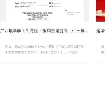
广西最新职工生育险：报销普遍提高，生三孩享158天生育津贴
近日，自治区人民政府办公厅印发《广西壮族自治区职
属
工生育保险暂行办法》（简称《办法》），《办法》规
险
定了生育保险待遇包括的生育医疗费用和生育津贴。其
法
了解更多+
中，参保女职工的生育医疗费用限额支付标准为：顺产
4500元，难产5500元，比原标准分别提高了1500元。