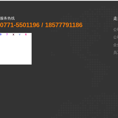
服务热线
走
0771-5501196 / 18577791186
公
公
企
员