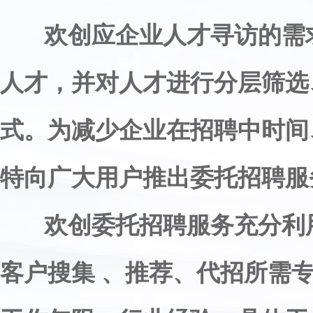
欢创应企业人才寻访的需求
人才，并对人才进行分层筛选
式。为减少企业在招聘中时间
特向广大用户推出委托招聘服
欢创委托招聘服务充分利用
客户搜集 、推荐、代招所需