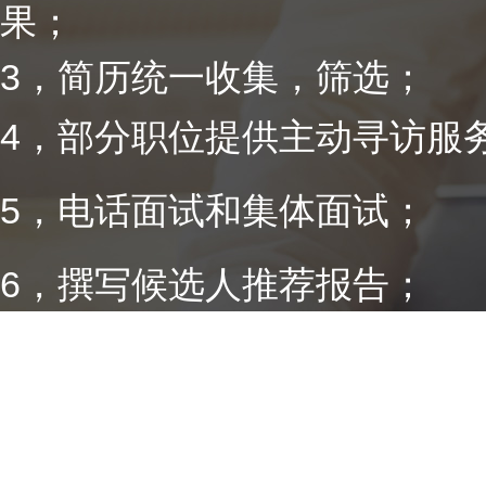
果；
3，简历统
一收集，筛选；
4，部分职位提供主动寻访服
5，电话面试和集体面试；
6，撰写候选人推荐报告；