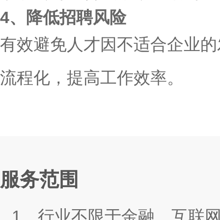
4、降低招聘风险
有效避免人才因不适合企业的
流程化，提高工作效率。
服务范围
1，行业不限于金融，互联