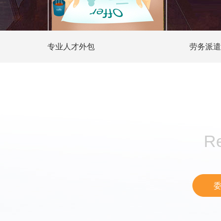
专业人才外包
劳务派遣
Re