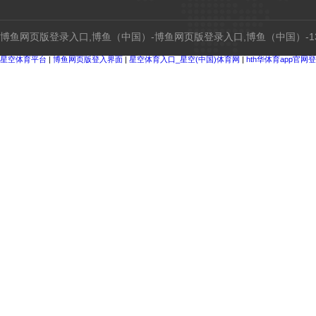
博鱼网页版登录入口,博鱼（中国）-博鱼网页版登录入口,博鱼（中国）-134
星空体育平台
|
博鱼网页版登入界面
|
星空体育入口_星空(中国)体育网
|
hth华体育app官