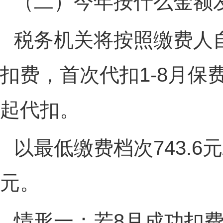
（二）今年按什么金额
税务机关将按照缴费人
扣费，首次代扣
1-8
月保
起代扣。
以最低缴费档次
743.6
元
元。
情形一：若
8
月成功扣