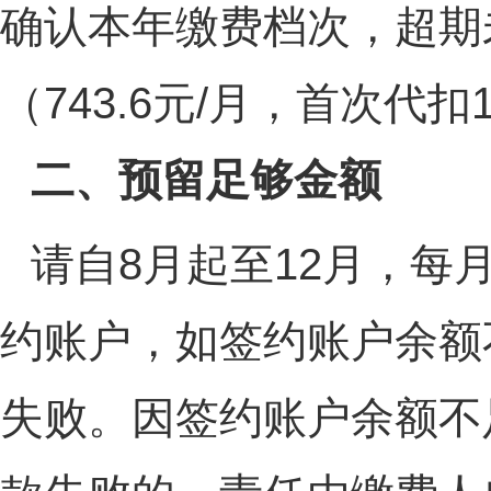
确认本年缴费档次，超期
（
743.6
元
/
月，首次代扣
二、预留足够金额
请自
8
月起至
12
月，每
约账户，如签约账户余额
失败。因签约账户余额不