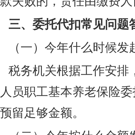
款失败的，责任由缴费人
三、委托代扣常见问题
（一）今年什么时候发
税务机关根据工作安排
人员职工基本养老保险委
预留足够金额。