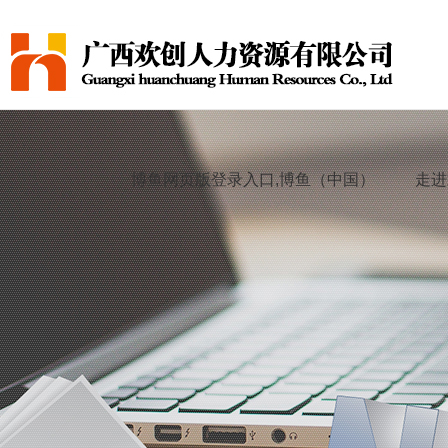
博鱼网页版登录入口,博鱼（中国）
走进