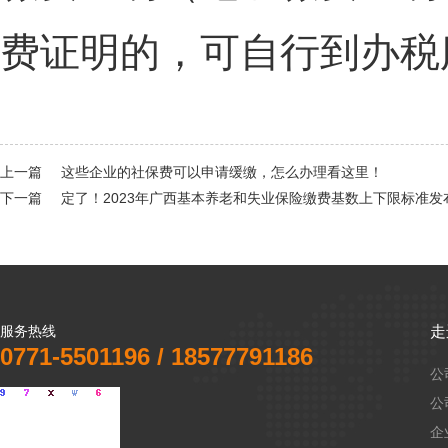
费证明的，可自行到办税
上一篇
这些企业的社保费可以申请缓缴，怎么办理看这里！
下一篇
定了！2023年广西基本养老和失业保险缴费基数上下限标准发
服务热线
走
0771-5501196 / 18577791186
公
公
企