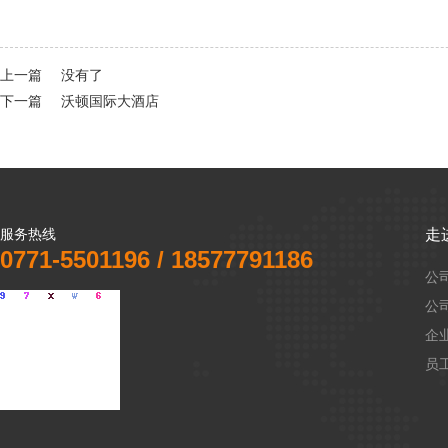
上一篇
没有了
下一篇
沃顿国际大酒店
服务热线
走
0771-5501196 / 18577791186
公
公
企
员