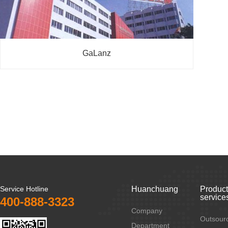
GaLanz
Service Hotline
Huanchuang
Product
service
400-888-3323
Company
Outsourc
Department