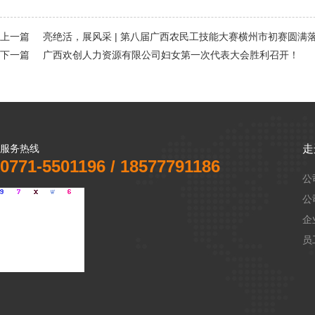
上一篇
亮绝活，展风采 | 第八届广西农民工技能大赛横州市初赛圆满
下一篇
广西欢创人力资源有限公司妇女第一次代表大会胜利召开！
服务热线
走
0771-5501196 / 18577791186
公
公
企
员