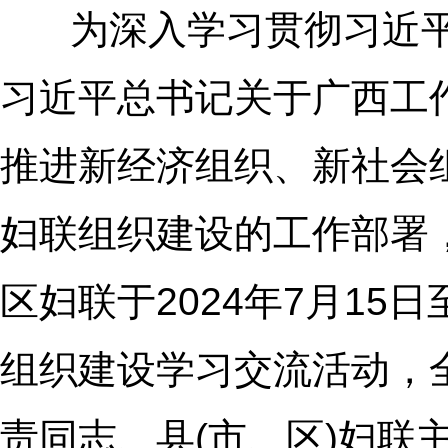
为深入学习贯彻习近平
习近平总书记关于广西工
推进新经济组织、新社会组
妇联组织建设的工作部署
区妇联于2024年7月15日
组织建设学习交流活动，
责同志、县(市、区)妇联