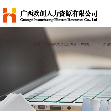
博鱼网页版登录入口,博鱼（中国）
走进