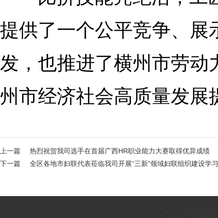
提供了一个公平竞争、展
发
，也推进了横州市劳动
州市经济社会高质量发展
上一篇
热烈祝贺我司选手在首届广西HR职业能力大赛取得优异成绩
下一篇
全区各地市妇联代表莅临我司开展“三新”领域妇联组织建设学