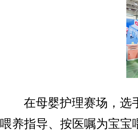
在母婴护理赛场，选手
喂养指导、按医嘱为宝宝