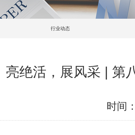
行业动态
亮绝活，展风采 | 
时间：2