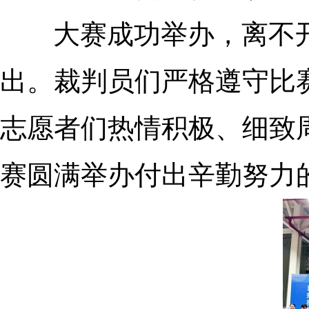
大赛成功举办，离不开
出。裁判员们严格遵守比
志愿者们热情积极、细致
赛圆满举办付出辛勤努力