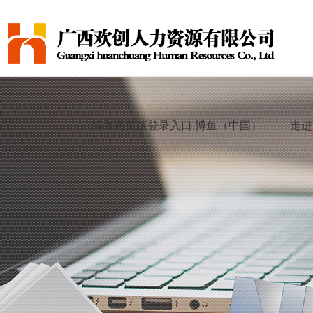
博鱼网页版登录入口,博鱼（中国）
走进