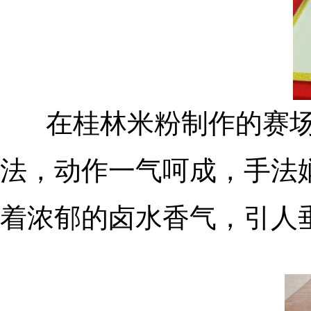
在桂林米粉制作的赛
法，动作一气呵成，手法
着浓郁的卤水香气，引人