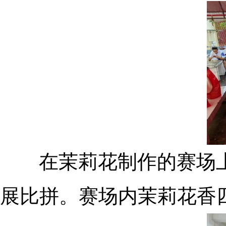
在茉莉花制作的赛场上
展比拼。赛场内茉莉花香