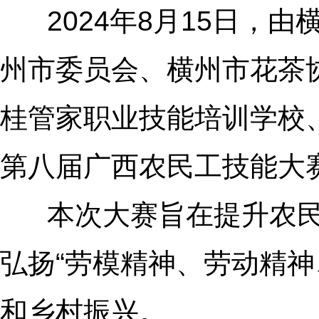
2024年8月15日，
州市委员会、横州市花茶
桂管家职业技能培训学校
第八届广西农民工技能大
本次大赛旨在提升农民
弘扬“劳模精神、劳动精
和乡村振兴。