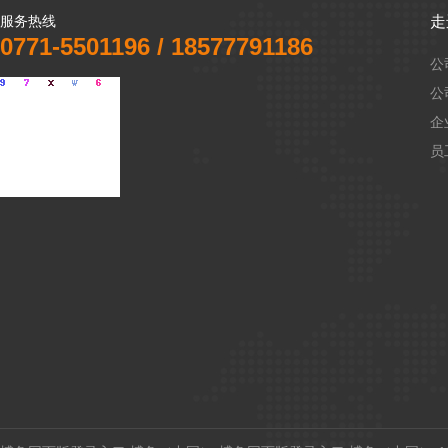
服务热线
走
0771-5501196 / 18577791186
公
公
企
员