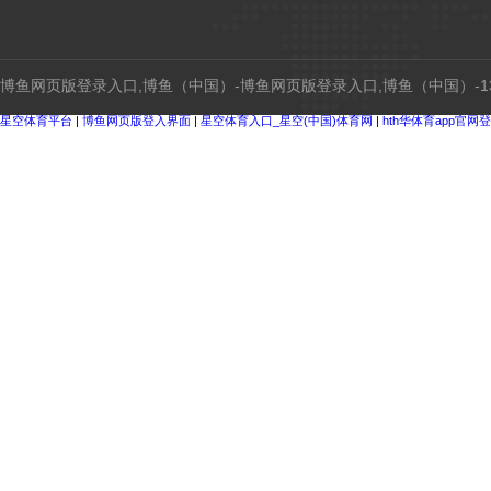
博鱼网页版登录入口,博鱼（中国）-博鱼网页版登录入口,博鱼（中国）-134
星空体育平台
|
博鱼网页版登入界面
|
星空体育入口_星空(中国)体育网
|
hth华体育app官