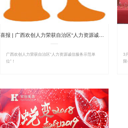
喜报 | 广西欢创人力荣获自治区“人力资源诚信服务示范单位”！
广西欢创人力荣获自治区“人力资源诚信服务示范单
3
位”！
限
开
了解更多+
蒙