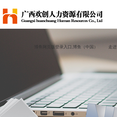
博鱼网页版登录入口,博鱼（中国）
走进