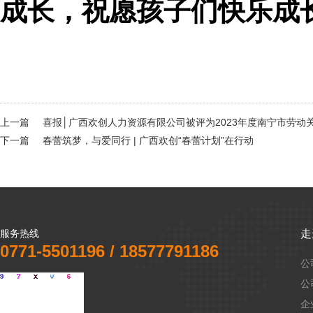
成长，祝愿孩子们快乐成
上一篇
喜报│广西欢创人力资源有限公司被评为2023年度南宁市劳动
下一篇
春蕾筑梦，与爱同行 | 广西欢创“春蕾计划”在行动
服务热线
走
0771-5501196 / 18577791186
公
公
企