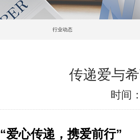
行业动态
传递爱与希
时间：2
“爱心传递，携爱前行”