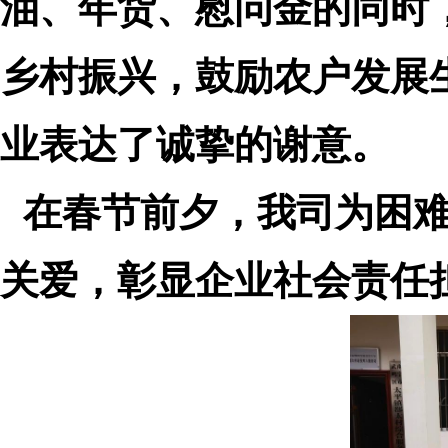
油、年货、慰问金的同时
乡村振兴，鼓励农户发展
业表达了诚挚的谢意。
在春节前夕，我司为困
关爱，彰显企业社会责任