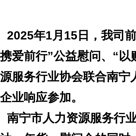
2025年1月15日，我
携爱前行”公益慰问、“以
源服务行业协会联合南宁
企业响应参加。
南宁市人力资源服务行