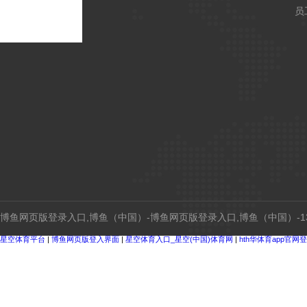
员
博鱼网页版登录入口,博鱼（中国）-博鱼网页版登录入口,博鱼（中国）-134
星空体育平台
|
博鱼网页版登入界面
|
星空体育入口_星空(中国)体育网
|
hth华体育app官